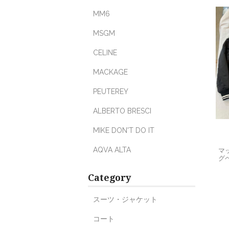
MM6
MSGM
CELINE
MACKAGE
PEUTEREY
ALBERTO BRESCI
MIKE DON'T DO IT
AQVA ALTA
マ
グ
Category
スーツ・ジャケット
コート