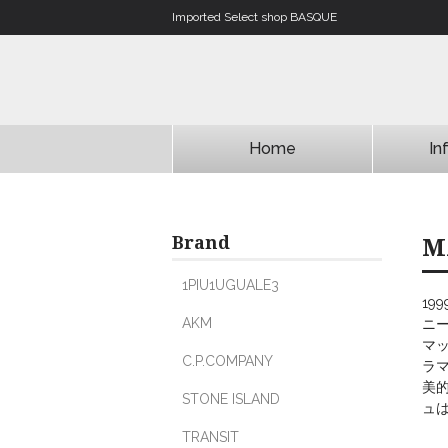
Imported Select shop BASQUE
Home
In
Brand
M
1PIU1UGUALE3
1
AKM
ニ
マ
C.P.COMPANY
ラ
美
STONE ISLAND
ュ
TRANSIT