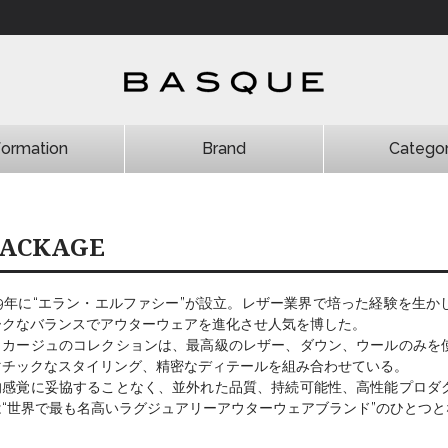
formation
Brand
Catego
HYDROGEN
商品一覧
雑誌掲載
新商品
お勧め商品
ACKAGE
999年に“エラン・エルファシー”が設立。レザー業界で培った経験を生
ークなバランスでアウターウェアを進化させ人気を博した。
ッカージュのコレクションは、最高級のレザー、ダウン、ウールのみを
マチックなスタイリング、精密なディテールを組み合わせている。
的感覚に妥協することなく、並外れた品質、持続可能性、高性能プロダ
は“世界で最も名高いラグジュアリーアウターウェアブランド”のひとつ