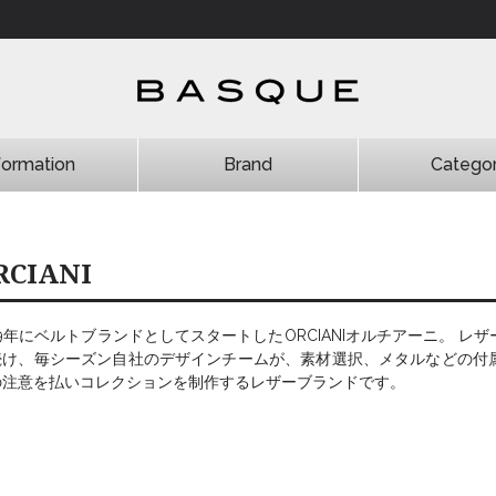
formation
Brand
Catego
HYDROGEN
商品一覧
雑誌掲載
新商品
お勧め商品
RCIANI
79年にベルトブランドとしてスタートしたORCIANIオルチアーニ。 
続け、毎シーズン自社のデザインチームが、素材選択、メタルなどの付
の注意を払いコレクションを制作するレザーブランドです。