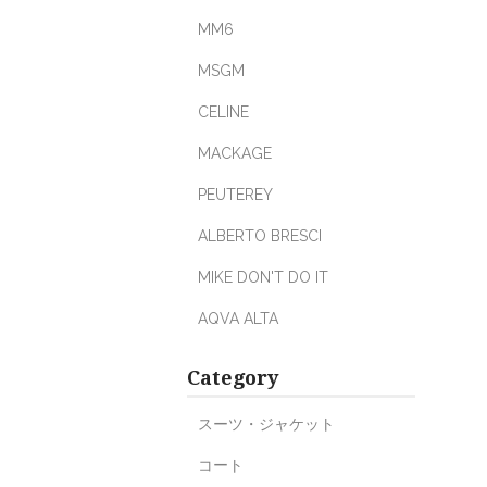
MM6
MSGM
CELINE
MACKAGE
PEUTEREY
ALBERTO BRESCI
MIKE DON'T DO IT
AQVA ALTA
Category
スーツ・ジャケット
コート