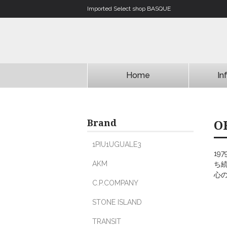
Imported Select shop BASQUE
Home
In
Brand
O
1PIU1UGUALE3
19
AKM
ち
心
C.P.COMPANY
STONE ISLAND
TRANSIT