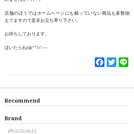
店舗のほうではホームページにも載っていない商品も多数揃
えてますので是非お立ち寄り下さい。
お待ちしております。
ほいたらね(@^^)/~~~
F
T
L
a
w
c
itt
e
er
b
Recommend
o
o
Brand
k
1PIU1UGUALE3