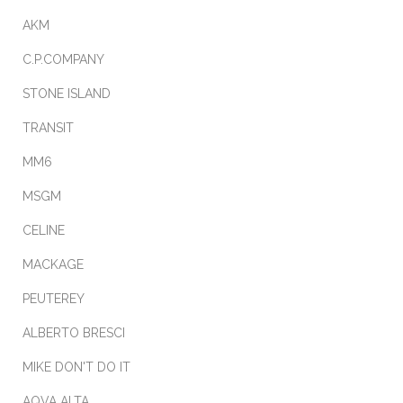
AKM
C.P.COMPANY
STONE ISLAND
TRANSIT
MM6
MSGM
CELINE
MACKAGE
PEUTEREY
ALBERTO BRESCI
MIKE DON'T DO IT
AQVA ALTA