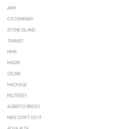
AKM
C.P.COMPANY
STONE ISLAND
TRANSIT
MM6
MSGM
CELINE
MACKAGE
PEUTEREY
ALBERTO BRESCI
MIKE DON'T DO IT
AQVA ALTA