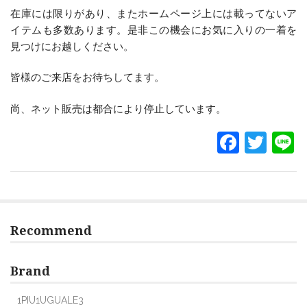
在庫には限りがあり、またホームページ上には載ってないア
イテムも多数あります。是非この機会にお気に入りの一着を
見つけにお越しください。
皆様のご来店をお待ちしてます。
尚、ネット販売は都合により停止しています。
F
T
L
a
w
c
itt
e
er
b
Recommend
o
o
Brand
k
1PIU1UGUALE3