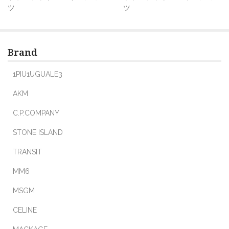
ツ
ツ
Brand
1PIU1UGUALE3
AKM
C.P.COMPANY
STONE ISLAND
TRANSIT
MM6
MSGM
CELINE