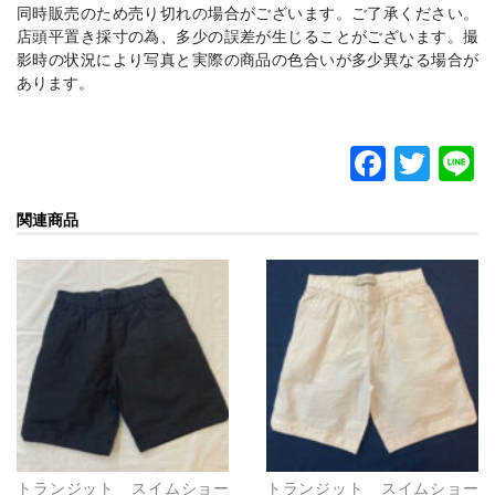
同時販売のため売り切れの場合がございます。ご了承ください。
店頭平置き採寸の為、多少の誤差が生じることがございます。撮
影時の状況により写真と実際の商品の色合いが多少異なる場合が
あります。
F
T
L
a
w
関連商品
c
itt
e
er
b
o
o
k
トランジット スイムショー
トランジット スイムショー