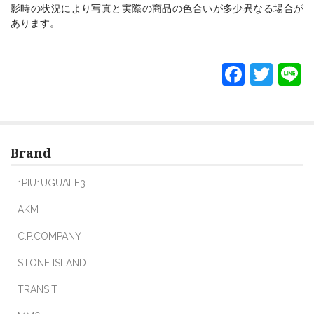
影時の状況により写真と実際の商品の色合いが多少異なる場合が
あります。
F
T
L
a
w
c
itt
e
er
Brand
b
o
1PIU1UGUALE3
o
AKM
k
C.P.COMPANY
STONE ISLAND
TRANSIT