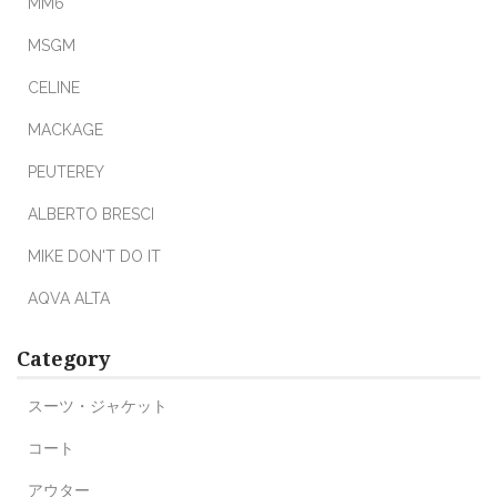
MM6
MSGM
CELINE
MACKAGE
PEUTEREY
ALBERTO BRESCI
MIKE DON'T DO IT
AQVA ALTA
Category
スーツ・ジャケット
コート
アウター