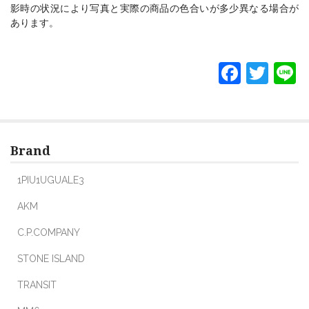
影時の状況により写真と実際の商品の色合いが多少異なる場合が
あります。
F
T
L
a
w
c
itt
e
er
Brand
b
o
1PIU1UGUALE3
o
AKM
k
C.P.COMPANY
STONE ISLAND
TRANSIT