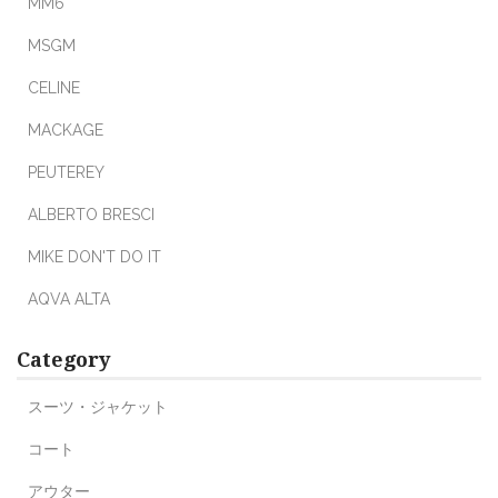
MM6
MSGM
CELINE
MACKAGE
PEUTEREY
ALBERTO BRESCI
MIKE DON'T DO IT
AQVA ALTA
Category
スーツ・ジャケット
コート
アウター