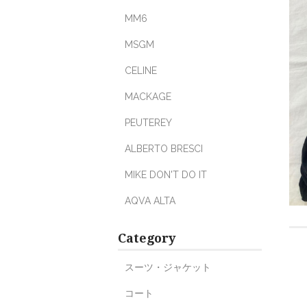
MM6
MSGM
CELINE
MACKAGE
PEUTEREY
ALBERTO BRESCI
MIKE DON'T DO IT
AQVA ALTA
Category
スーツ・ジャケット
コート