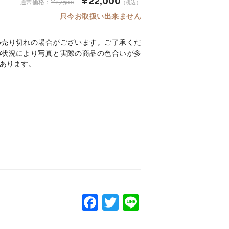
¥22,000
¥27,500
（税込）
只今お取扱い出来ません
め売り切れの場合がございます。ご了承くだ
の状況により写真と実際の商品の色合いが多
あります。
F
T
Li
a
w
n