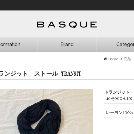
formation
Brand
Catego
HYDROGEN
商品一覧
雑誌掲載
新商品
お勧め商品
Home
商品
ランジット ストール
TRANSIT
トランジット 
(uc-5000-u10)
レーヨン100%