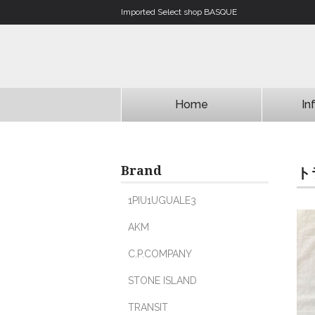
Imported Select shop BASQUE
Home
In
Brand
ト
1PIU1UGUALE3
AKM
C.P.COMPANY
STONE ISLAND
TRANSIT