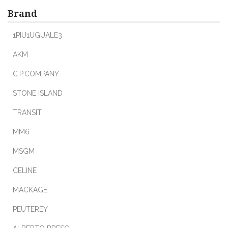
Brand
1PIU1UGUALE3
AKM
C.P.COMPANY
STONE ISLAND
TRANSIT
MM6
MSGM
CELINE
MACKAGE
PEUTEREY