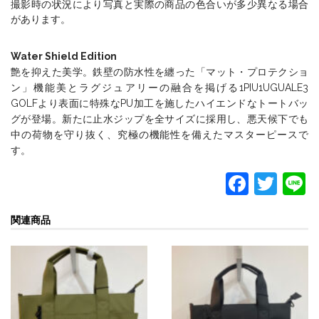
撮影時の状況により写真と実際の商品の色合いが多少異なる場合
があります。
Water Shield Edition
艶を抑えた美学。鉄壁の防水性を纏った「マット・プロテクショ
ン」機能美とラグジュアリーの融合を掲げる1PIU1UGUALE3
GOLFより表面に特殊なPU加工を施したハイエンドなトートバッ
グが登場。新たに止水ジップを全サイズに採用し、悪天候下でも
中の荷物を守り抜く、究極の機能性を備えたマスターピースで
す。
F
T
L
a
w
関連商品
c
itt
e
er
b
o