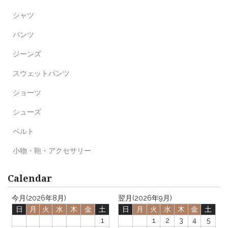
シャツ
パンツ
ジーンズ
スウェットパンツ
ショーツ
シューズ
ベルト
小物・鞄・アクセサリー
Calendar
今月(2026年8月)
翌月(2026年9月)
日
月
火
水
木
金
土
日
月
火
水
木
金
土
1
1
2
3
4
5