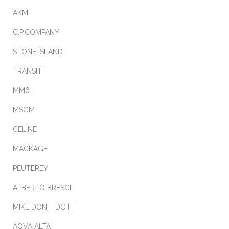
o
AKM
k
C.P.COMPANY
STONE ISLAND
TRANSIT
MM6
MSGM
CELINE
MACKAGE
PEUTEREY
ALBERTO BRESCI
MIKE DON'T DO IT
AQVA ALTA