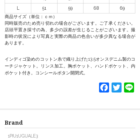
L
51
59
68
69
商品サイズ（単位：ｃｍ）
同時販売のため売り切れの場合がございます。ご了承ください。
店頭平置き採寸の為、多少の誤差が生じることがございます。撮
影時の状況により写真と実際の商品の色合いが多少異なる場合が
あります。
インディゴ染めのコットン糸で織り上げた13.5オンスデニム製のコ
ーチジャケット。リンス加工。胸ポケット、ハンドポケット、内
ポケット付き。コンシールボタン開閉式。
F
T
L
a
w
c
itt
e
er
Brand
b
o
1PIU1UGUALE3