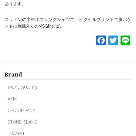
あります。
コットンの半袖ボウリングシャツで、ピクセルプリントで胸ポケ
ットに刺繍入りのMSGMロゴ。
F
T
L
a
w
c
itt
e
er
Brand
b
o
1PIU1UGUALE3
o
AKM
k
C.P.COMPANY
STONE ISLAND
TRANSIT