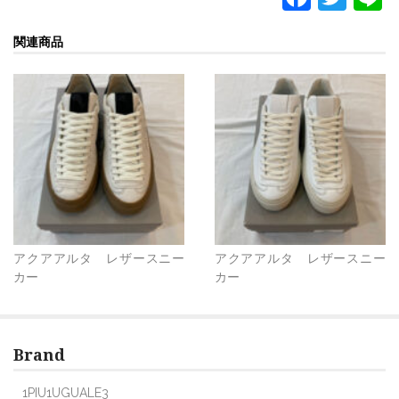
a
w
関連商品
c
itt
e
er
b
o
o
k
アクアアルタ レザースニー
アクアアルタ レザースニー
カー
カー
Brand
1PIU1UGUALE3