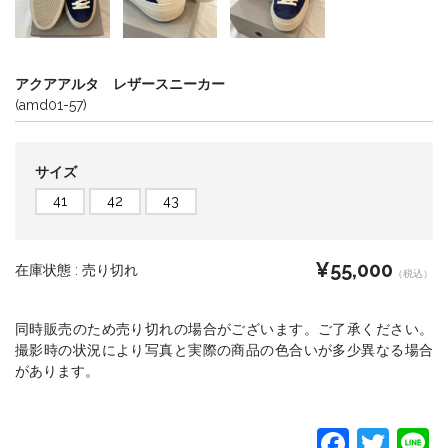
アクアアルタ レザースニーカー
(amd01-57)
サイズ
41
42
43
¥55,000
在庫状態 :
売り切れ
（税込）
同時販売のため売り切れの場合がございます。ご了承ください。
撮影時の状況により写真と実際の商品の色合いが多少異なる場合
があります。
F
T
L