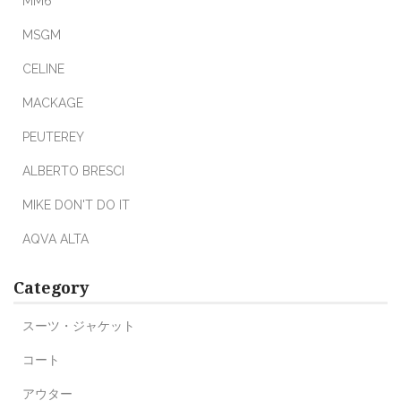
MM6
MSGM
CELINE
MACKAGE
PEUTEREY
ALBERTO BRESCI
MIKE DON'T DO IT
AQVA ALTA
Category
スーツ・ジャケット
コート
アウター