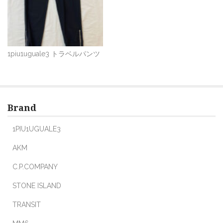
o
k
1piu1uguale3 トラベルパンツ
Brand
1PIU1UGUALE3
AKM
C.P.COMPANY
STONE ISLAND
TRANSIT