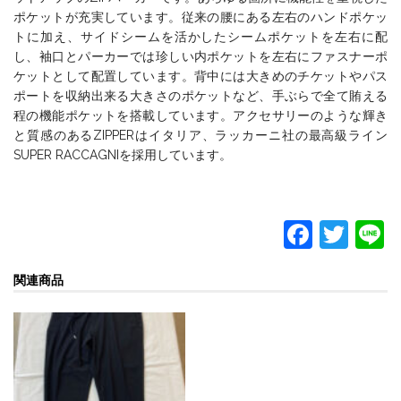
ポケットが充実しています。従来の腰にある左右のハンドポケッ
トに加え、サイドシームを活かしたシームポケットを左右に配
し、袖口とパーカーでは珍しい内ポケットを左右にファスナーポ
ケットとして配置しています。背中には大きめのチケットやパス
ポートを収納出来る大きさのポケットなど、手ぶらで全て賄える
程の機能ポケットを搭載しています。アクセサリーのような輝き
と質感のあるZIPPERはイタリア、ラッカーニ社の最高級ライン
SUPER RACCAGNIを採用しています。
F
T
L
a
w
関連商品
c
itt
e
er
b
o